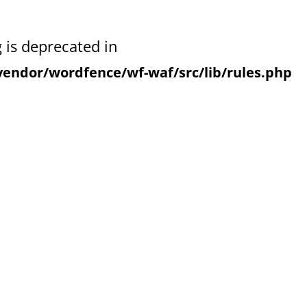
g is deprecated in
endor/wordfence/wf-waf/src/lib/rules.php