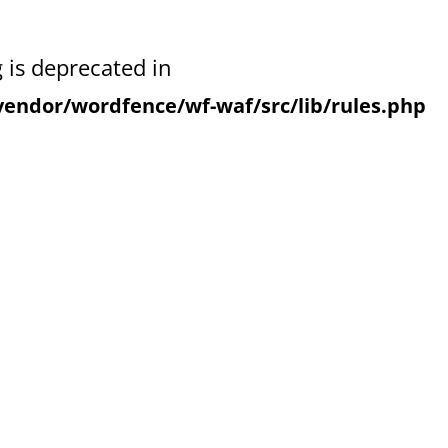
g is deprecated in
endor/wordfence/wf-waf/src/lib/rules.php