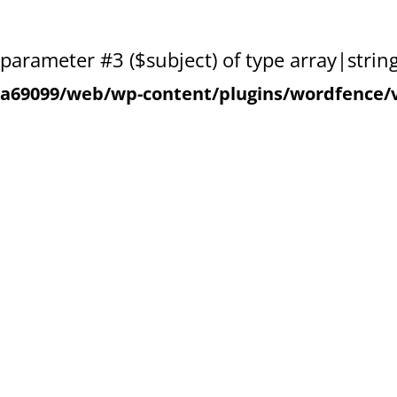
o parameter #3 ($subject) of type array|strin
a69099/web/wp-content/plugins/wordfence/v