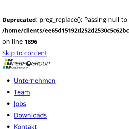
: preg_replace(): Passing null t
Deprecated
/home/clients/ee65d15192d252d2530c5c62bc
on line
1896
Skip to content
Unternehmen
Team
Jobs
Downloads
Kontakt